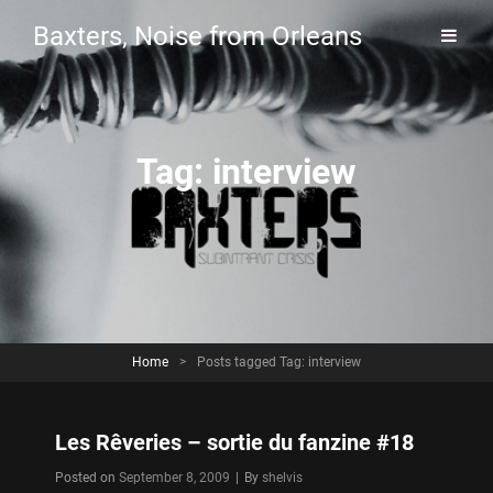
Baxters, Noise from Orleans
Tag:
interview
Home
>
Posts tagged
Tag:
interview
Les Rêveries – sortie du fanzine #18
Byline
Posted on
September 8, 2009
|
By
shelvis