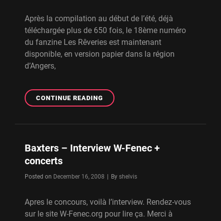
Après la compilation au début de l’été, déjà
téléchargée plus de 650 fois, le 18ème numéro
du fanzine Les Rêveries est maintenant
disponible, en version papier dans la région
d’Angers,
LES
CONTINUE READING
RÊVERIES
–
SORTIE
DU
Baxters – Interview W-Fenec +
FANZINE
concerts
#18
Byline
Posted on
December 16, 2008
|
By
shelvis
Apres le concours, voilà l’interview. Rendez-vous
sur le site W-Fenec.org pour lire ça. Merci à