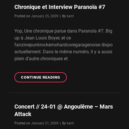
@
Chronique et Interview Paranoïa #7
ORLÉANS
–
Byline
Posted on
January 25, 2009
|
By
kant
ASTROCLUB
Yop, Une chronique parue dans Paranoïa #7. Big
up à Jean Louis Boyer, et ce
fanzinepunkrockemohardcoregaragenoise dispo
actuellement. Dans le même numéro, il y a aussi
plein d’autre chroniques et
CHRONIQUE
CONTINUE READING
ET
INTERVIEW
PARANOÏA
#7
Concert // 24-01 @ Angoulême – Mars
Attack
Byline
Posted on
January 21, 2009
|
By
kant