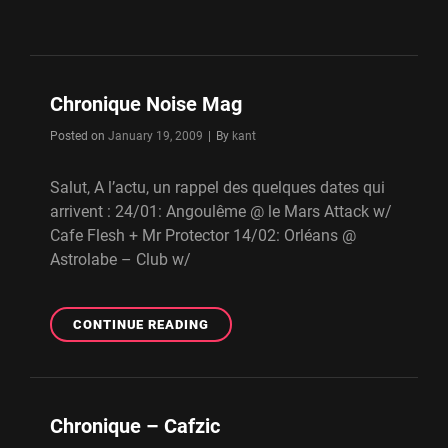
Chronique Noise Mag
Byline
Posted on
January 19, 2009
|
By
kant
Salut, A l’actu, un rappel des quelques dates qui
arrivent : 24/01: Angoulême @ le Mars Attack w/
Cafe Flesh + Mr Protector 14/02: Orléans @
Astrolabe – Club w/
CHRONIQUE
CONTINUE READING
NOISE
MAG
Chronique – Cafzic