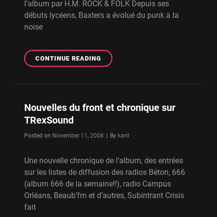
l’album par H.M. ROCK & FOLK Depuis ses
débuts lycéens, Baxters a évolué du punk à la
noise
SUBINTRANT
CONTINUE READING
CRISIS
DANS
ROCK
&
Nouvelles du front et chronique sur
FOLK
TRexSound
Byline
Posted on
November 11, 2008
|
By
kant
Une nouvelle chronique de l’album, des entrées
sur les listes de diffusion des radios Béton, 666
(album 666 de la semaine!!), radio Campus
Orléans, Beaub’fm et d’autres, Subintrant Crisis
fait