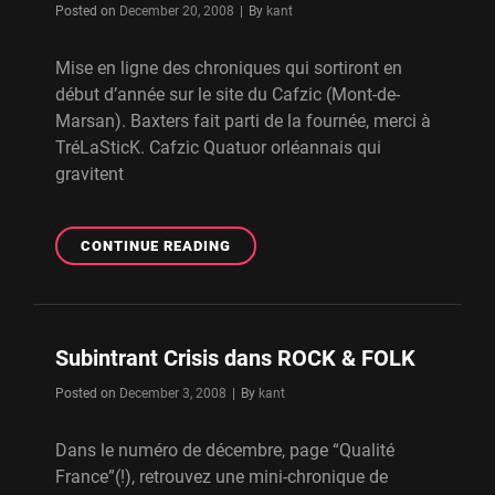
Byline
Posted on
December 20, 2008
|
By
kant
Mise en ligne des chroniques qui sortiront en
début d’année sur le site du Cafzic (Mont-de-
Marsan). Baxters fait parti de la fournée, merci à
TréLaSticK. Cafzic Quatuor orléannais qui
gravitent
CHRONIQUE
CONTINUE READING
–
CAFZIC
Subintrant Crisis dans ROCK & FOLK
Byline
Posted on
December 3, 2008
|
By
kant
Dans le numéro de décembre, page “Qualité
France”(!), retrouvez une mini-chronique de