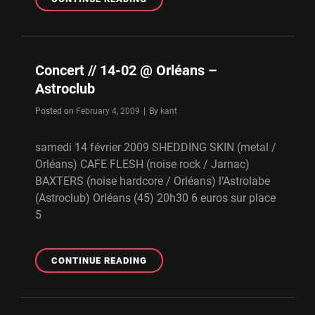
//
21-
06
@
Concert // 14-02 @ Orléans –
ORLÉANS
Astroclub
–
PLACE
Byline
Posted on
February 4, 2009
|
By
kant
ST-
AIGNAN
samedi 14 février 2009 SHEDDING SKIN (metal /
(FÊTE
DE
Orléans) CAFE FLESH (noise rock / Jarnac)
LA
BAXTERS (noise hardcore / Orléans) l’Astrolabe
ZIK)
(Astroclub) Orléans (45) 20h30 6 euros sur place
5
CONCERT
CONTINUE READING
//
14-
02