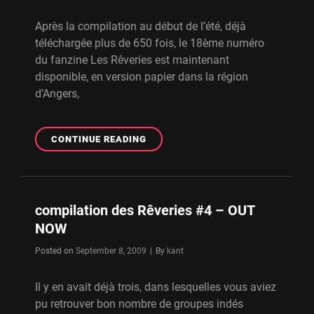
Après la compilation au début de l’été, déjà
téléchargée plus de 650 fois, le 18ème numéro
du fanzine Les Rêveries est maintenant
disponible, en version papier dans la région
d’Angers,
LES
CONTINUE READING
RÊVERIES
–
SORTIE
DU
compilation des Rêveries #4 – OUT
FANZINE
NOW
#18
Byline
Posted on
September 8, 2009
|
By
kant
Il y en avait déjà trois, dans lesquelles vous aviez
pu retrouver bon nombre de groupes indés