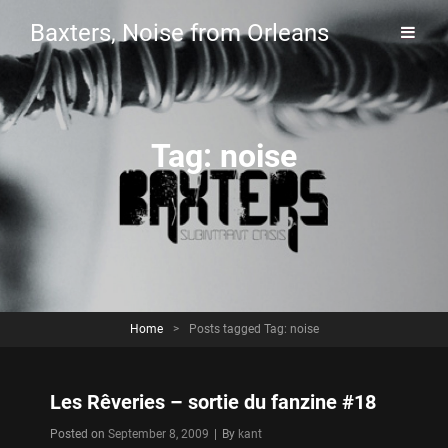
Baxters, Noise from Orleans
Tag:
noise
Home
>
Posts tagged
Tag:
noise
Les Rêveries – sortie du fanzine #18
Byline
Posted on
September 8, 2009
|
By
kant