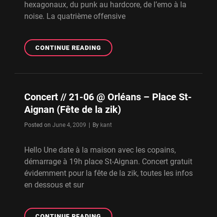
hexagonaux, du punk au hardcore, de l’emo à la
noise. La quatrième offensive
COMPILATION
CONTINUE READING
DES
RÊVERIES
#4
–
Concert // 21-06 @ Orléans – Place St-
OUT
Aignan (Fête de la zik)
NOW
Byline
Posted on
June 4, 2009
|
By
kant
Hello Une date à la maison avec les copains,
démarrage à 19h place St-Aignan. Concert gratuit
évidemment pour la fête de la zik, toutes les infos
en dessous et sur
CONCERT
CONTINUE READING